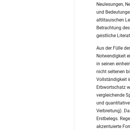
Neulesungen, Ne
und Bedeutungen,
altlitauischen L
Betrachtung des
geistliche Liter
Aus der Fülle d
Notwendigkeit e
in seinen einhei
nicht seltenen 
Vollständigkeit
Erbwortschatz wi
vergleichende Sp
und quantitative
Verbreitung). D
Erstbelegs. Rege
akzentuierte For