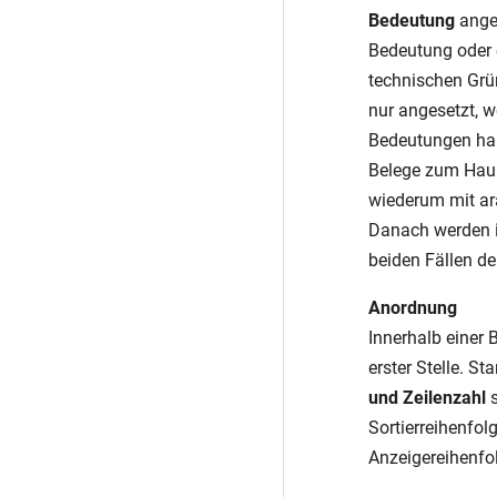
Bedeutung
anges
Bedeutung oder 
technischen Grü
nur angesetzt, w
Bedeutungen han
Belege zum Hau
wiederum mit ar
Danach werden in
beiden Fällen de
Anordnung
Innerhalb einer
erster Stelle. 
und Zeilenzahl
s
Sortierreihenfol
Anzeigereihenfo