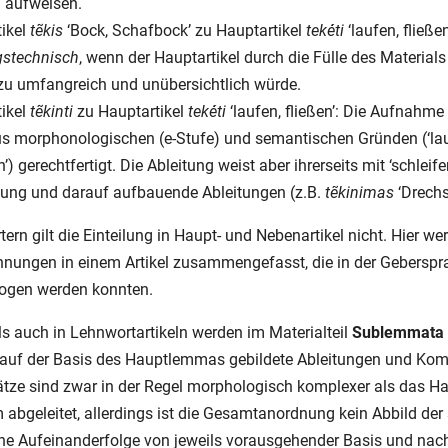
 aufweisen.
tikel
tẽkis
‘Bock, Schafbock’ zu Hauptartikel
tekė́ti
‘laufen, fließen
gstechnisch
, wenn der Hauptartikel durch die Fülle des Material
zu umfangreich und unübersichtlich würde.
tikel
tẽkinti
zu Hauptartikel
tekė́ti
‘laufen, fließen’: Die Aufnahm
s morphonologischen (e-Stufe) und semantischen Gründen (‘lauf
n’) gerechtfertigt. Die Ableitung weist aber ihrerseits mit ‘schlei
tung und darauf aufbauende Ableitungen (z.B.
tẽkinimas
‘Drechs
ern gilt die Einteilung in Haupt- und Nebenartikel nicht. Hier 
ehnungen in einem Artikel zusammengefasst, die in der Gebers
ogen werden konnten.
ls auch in Lehnwortartikeln werden im Materialteil
Sublemmata
auf der Basis des Hauptlemmas gebildete Ableitungen und Kom
ätze sind zwar in der Regel morphologisch komplexer als das 
abgeleitet, allerdings ist die Gesamtanordnung kein Abbild de
ine Aufeinanderfolge von jeweils vorausgehender Basis und nach