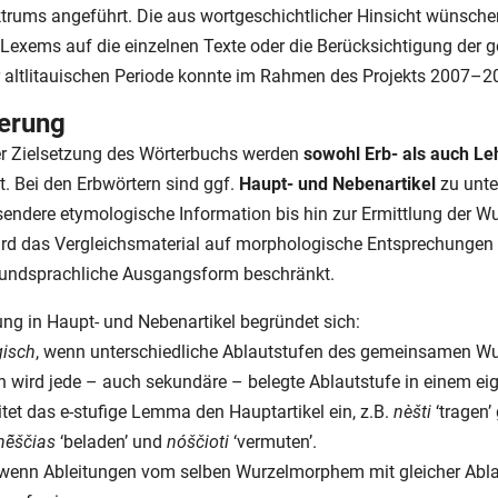
rums angeführt. Die aus wortgeschichtlicher Hinsicht wünsche
s Lexems auf die einzelnen Texte oder die Berücksichtigung der
r altlitauischen Periode konnte im Rahmen des Projekts 2007–20
erung
r Zielsetzung des Wörterbuchs werden
sowohl Erb- als auch L
. Bei den Erbwörtern sind ggf.
Haupt- und Nebenartikel
zu unte
endere etymologische Information bis hin zur Ermittlung der Wu
ird das Vergleichsmaterial auf morphologische Entsprechunge
grundsprachliche Ausgangsform beschränkt.
ng in Haupt- und Nebenartikel begründet sich:
isch
, wenn unterschiedliche Ablautstufen des gemeinsamen W
h wird jede – auch sekundäre – belegte Ablautstufe in einem ei
leitet das e-stufige Lemma den Hauptartikel ein, z.B.
nèšti
‘tragen’
nė̃ščias
‘beladen’ und
nóščioti
‘vermuten’.
 wenn Ableitungen vom selben Wurzelmorphem mit gleicher Abl