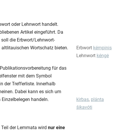
bwort oder Lehnwort handelt.
bliebenen Artikel eingeführt. Da
 soll die Erbwort/Lehnwort-
altlitauischen Wortschatz bieten.
Erbwort
kémpinis
Lehnwort
kéngė
Publikationsvorbereitung für das
kelfenster mit dem Symbol
der Trefferliste. Innerhalb
cheinen. Dabei kann es sich um
 Einzelbelegen handeln.
kìrbas
,
plánta
šikavóti
n Teil der Lemmata wird
nur eine