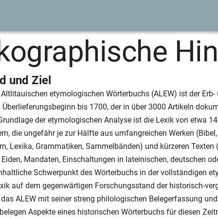
ko­graphische Hi
d und Ziel
Altlitauischen etymologischen Wörterbuchs (ALEW) ist der Erb
 Überlieferungsbeginn bis 1700, der in über 3000 Artikeln doku
 Grundlage der etymologischen Analyse ist die Lexik von etwa 14
n, die ungefähr je zur Hälfte aus umfangreichen Werken (Bibel,
n, Lexika, Grammatiken, Sammelbänden) und kürzeren Texten (
 Eiden, Mandaten, Einschaltungen in lateinischen, deutschen od
nhaltliche Schwerpunkt des Wörterbuchs in der vollständigen e
Lexik auf dem gegenwärtigen Forschungsstand der historisch-ve
t das ALEW mit seiner streng philologischen Belegerfassung un
belegen Aspekte eines historischen Wörterbuchs für diesen Zei