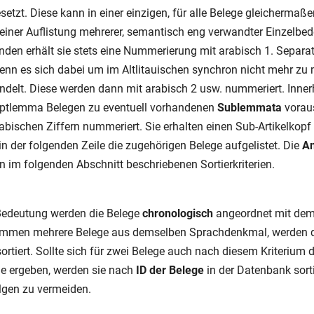
etzt. Diese kann in einer einzigen, für alle Belege gleichermaße
einer Auflistung mehrerer, semantisch eng verwandter Einzelbe
nden erhält sie stets eine Nummerierung mit arabisch 1. Separa
enn es sich dabei um im Altlitauischen synchron nicht mehr zu 
delt. Diese werden dann mit arabisch 2 usw. nummeriert. Inne
ptlemma Belegen zu eventuell vorhandenen
Sublemmata
vorau
abischen Ziffern nummeriert. Sie erhalten einen Sub-Artikelkop
 der folgenden Zeile die zugehörigen Belege aufgelistet. Die
A
n im folgenden Abschnitt beschriebenen Sortierkriterien.
 Bedeutung werden die Belege
chronologisch
angeordnet mit dem
Stammen mehrere Belege aus demselben Sprachdenkmal, werden 
ortiert. Sollte sich für zwei Belege auch nach diesem Kriterium d
ge ergeben, werden sie nach
ID der Belege
in der Datenbank sort
lgen zu vermeiden.