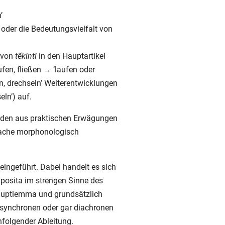
’
s oder die Bedeutungsvielfalt von
e von
tẽkinti
in den Hauptartikel
en, fließen → ‘laufen oder
fen, drechseln’ Weiterentwicklungen
eln’) auf.
werden aus praktischen Erwägungen
prache morphonologisch
eingeführt. Dabei handelt es sich
posita im strengen Sinne des
Hauptlemma und grundsätzlich
r synchronen oder gar diachronen
folgender Ableitung.