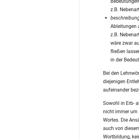
Bedeutungen
z.B. Nebenar
beschreibun
Ableitungen 
z.B. Nebenar
wäre zwar au
fließen lasse
in der Bedeu
Bei den Lehnwört
diejenigen Entl
aufeinander bez
Sowohl in Erb- a
nicht immer um 
Wortes. Die Ans
auch von diesem 
Wortbildung, ke