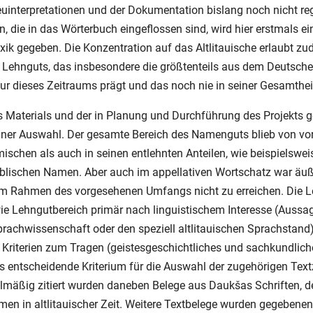
uinterpretationen und der Dokumentation bislang noch nicht reg
 die in das Wörterbuch eingeflossen sind, wird hier erstmals ein
exik gegeben. Die Konzentration auf das Altlitauische erlaubt z
 Lehnguts, das insbesondere die größtenteils aus dem Deutsche
atur dieses Zeitraums prägt und das noch nie in seiner Gesamthei
es Materials und der in Planung und Durchführung des Projekts 
iner Auswahl. Der gesamte Bereich des Namenguts blieb von vo
mischen als auch in seinen entlehnten Anteilen, wie beispielsweise
biblischen Namen. Aber auch im appellativen Wortschatz war äu
 im Rahmen des vorgesehenen Umfangs nicht zu erreichen. Die 
e Lehngutbereich primär nach linguistischem Interesse (Aussagek
rachwissenschaft oder den speziell altlitauischen Sprachstand)
 Kriterien zum Tragen (geistesgeschichtliches und sachkundlich
as entscheidende Kriterium für die Auswahl der zugehörigen Tex
lmäßig zitiert wurden daneben Belege aus Daukšas Schriften, der
men in altlitauischer Zeit. Weitere Textbelege wurden gegebenenfa