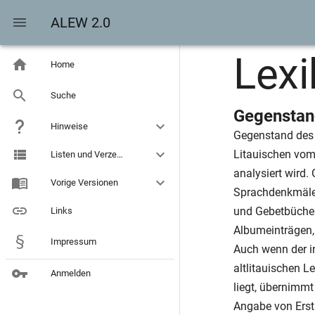
ALEW 2.0
Lexi
Home
Suche
Gegenstan
Hinweise
Gegenstand des 
Litauischen vom
Listen und Verzeichnisse
analysiert wird.
Vorige Versionen
Sprachdenkmäler
und Gebetbücher
Links
Albumeinträgen,
Impressum
Auch wenn der i
altlitauischen 
Anmelden
liegt, übernimm
Angabe von Erst