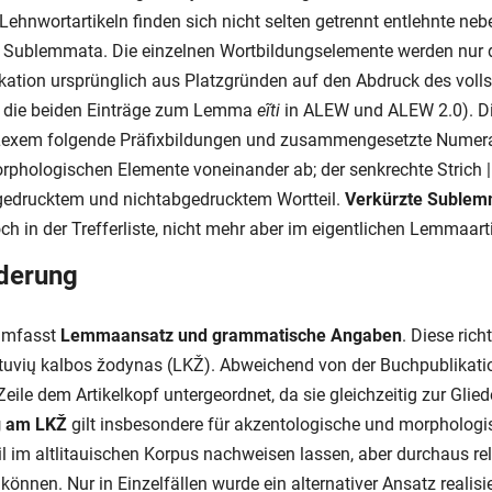
Lehnwortartikeln finden sich nicht selten getrennt entlehnte nebe
n Sublemmata. Die einzelnen Wortbildungselemente werden nur 
ikation ursprünglich aus Platzgründen auf den Abdruck des vol
a die beiden Einträge zum Lemma
eĩti
in ALEW und ALEW 2.0). Die
s Lexem folgende Präfixbildungen und zusammengesetzte Numerali
orphologischen Elemente voneinander ab; der senkrechte Strich 
gedrucktem und nichtabgedrucktem Wortteil.
Verkürzte Suble
och in der Trefferliste, nicht mehr aber im eigentlichen Lemmaarti
ederung
 umfasst
Lemmaansatz und grammatische Angaben
. Diese ric
tuvių kalbos žodynas (LKŽ). Abweichend von der Buchpublikatio
Zeile dem Artikelkopf untergeordnet, da sie gleichzeitig zur Glie
g am LKŽ
gilt insbesondere für akzentologische und morphologis
l im altlitauischen Korpus nachweisen lassen, aber durchaus re
können. Nur in Einzelfällen wurde ein alternativer Ansatz realisi