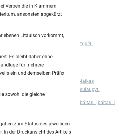
i Verben die in Klammern
teritum, ansonsten abgekürzt
chriebenen Litauisch vorkommt,
*griẽti
ert. Es bleibt daher ohne
rundlage für mehrere
eils ein und demselben Präfix
-laikas
sulaupýti
ie sowohl die gleiche
báltas I
,
báltas II
gaben zum Status des jeweiligen
 In der Druckansicht des Artikels