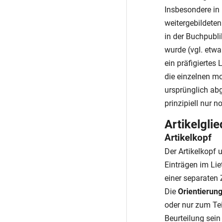
Insbesondere in 
weitergebildete
in der Buchpubl
wurde (vgl. etw
ein präfigierte
die einzelnen m
ursprünglich ab
prinzipiell nur n
Artikelgli
Artikelkopf
Der Artikelkopf
Einträgen im Lie
einer separaten 
Die
Orientierun
oder nur zum Tei
Beurteilung sein 