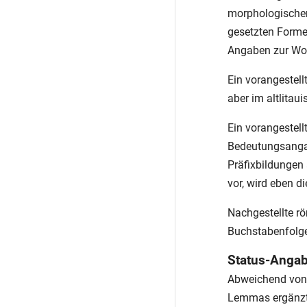
morphologischen
gesetzten Forme
Angaben zur Wo
Ein vorangestell
aber im altlita
Ein vorangestell
Bedeutungsangab
Präfixbildungen
vor, wird eben d
Nachgestellte r
Buchstabenfolge
Status-Anga
Abweichend von 
Lemmas ergänzt. 