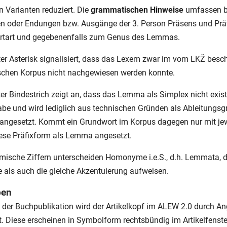
 Varianten reduziert. Die
grammatischen Hinweise
umfassen be
n oder Endungen bzw. Ausgänge der 3. Person Präsens und Prä
rtart und gegebenenfalls zum Genus des Lemmas.
ter Asterisk signalisiert, dass das Lexem zwar im vom LKŽ bes
uischen Korpus nicht nachgewiesen werden konnte.
ter Bindestrich zeigt an, dass das Lemma als Simplex nicht existi
e und wird lediglich aus technischen Gründen als Ableitungsg
 angesetzt. Kommt ein Grundwort im Korpus dagegen nur mit jew
iese Präfixform als Lemma angesetzt.
ömische Ziffern unterscheiden Homonyme i.e.S., d.h. Lemmata, d
 als auch die gleiche Akzentuierung aufweisen.
ben
der Buchpublikation wird der Artikelkopf im ALEW 2.0 durch An
Diese erscheinen in Symbolform rechtsbündig im Artikelfenster.