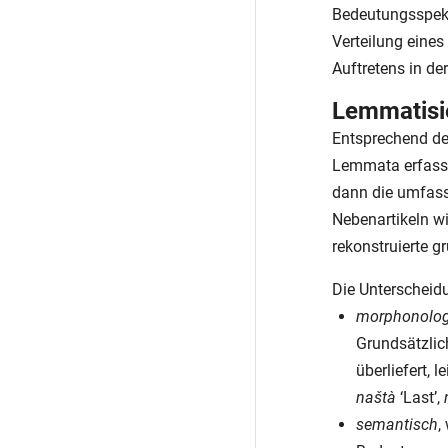
Bedeutungsspekt
Verteilung eine
Auftretens in de
Lemmatisi
Entsprechend de
Lemmata erfasst
dann die umfass
Nebenartikeln w
rekonstruierte 
Die Unterscheidu
morphonolog
Grundsätzlic
überliefert, 
naštà
‘Last’,
semantisch
,