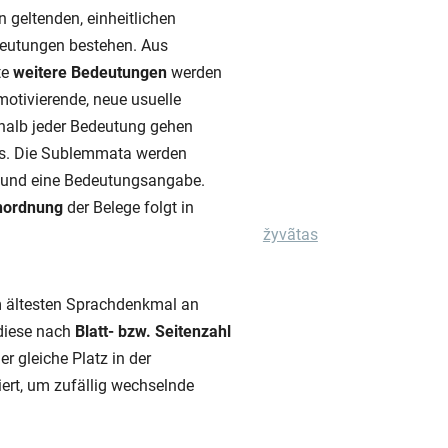
n geltenden, einheitlichen
deutungen bestehen. Aus
te
weitere Bedeutungen
werden
motivierende, neue usuelle
rhalb jeder Bedeutung gehen
s. Die Sublemmata werden
f und eine Bedeutungsangabe.
nordnung
der Belege folgt in
žyvãtas
 ältesten Sprachdenkmal an
diese nach
Blatt- bzw. Seitenzahl
er gleiche Platz in der
iert, um zufällig wechselnde