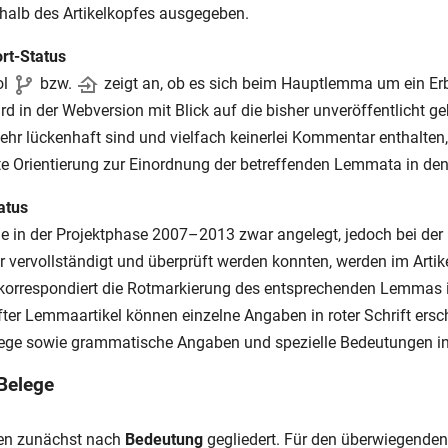
rhalb des Artikelkopfes ausgegeben.
rt-Status
ol
bzw.
zeigt an, ob es sich beim Hauptlemma um ein Er
d in der Webversion mit Blick auf die bisher unveröffentlicht ge
sehr lückenhaft sind und vielfach keinerlei Kommentar enthalten,
e Orientierung zur Einordnung der betreffenden Lemmata in den 
atus
e in der Projektphase 2007–2013 zwar angelegt, jedoch bei der 
 vervollständigt und überprüft werden konnten, werden im Arti
korrespondiert die Rotmarkierung des entsprechenden Lemmas in 
ter Lemmaartikel können einzelne Angaben in roter Schrift ers
lege sowie grammatische Angaben und spezielle Bedeutungen in
 Belege
den zunächst nach
Bedeutung
gegliedert. Für den überwiegende